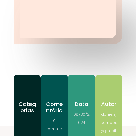
Categ
Come
Data
Autor
orias
ntário
08/30/2
danielsj
0
024
campos
comme
@gmail.