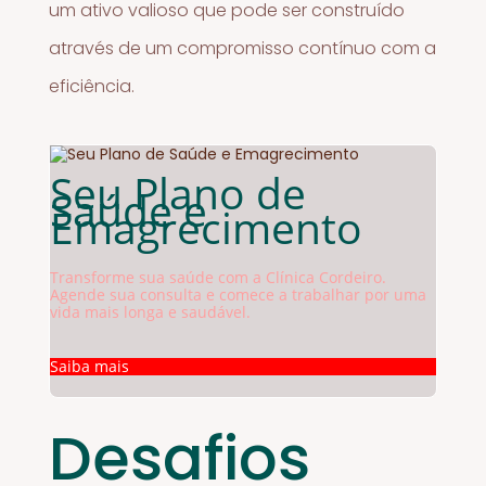
um ativo valioso que pode ser construído
através de um compromisso contínuo com a
eficiência.
Seu Plano de
Saúde e
Emagrecimento
Transforme sua saúde com a Clínica Cordeiro.
Agende sua consulta e comece a trabalhar por uma
vida mais longa e saudável.
Saiba mais
Desafios