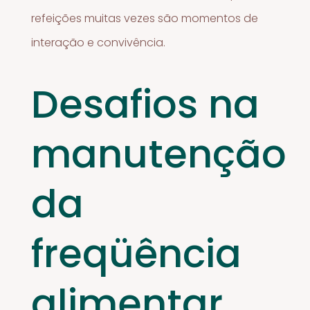
refeições muitas vezes são momentos de
interação e convivência.
Desafios na
manutenção
da
freqüência
alimentar