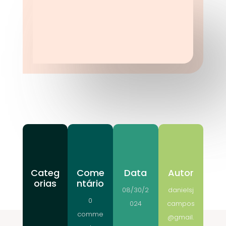
Categ
Come
Data
Autor
orias
ntário
08/30/2
danielsj
0
024
campos
comme
@gmail.