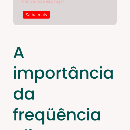
Clínica Cordeiro hoje!
Saiba mais
A
importância
da
freqüência