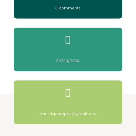
0 comments

08/30/2024

danielsjcampos@gmail.com