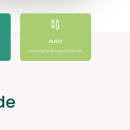

Autor
danielsjcampos@gmail.com
de