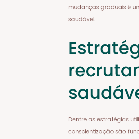
mudanças graduais é uma 
saudável.
Estraté
recruta
saudáve
Dentre as estratégias ut
conscientização são fun