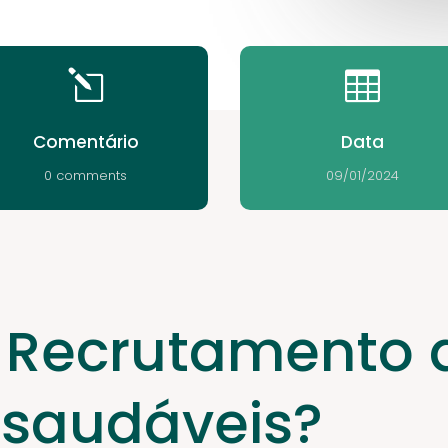
l

Comentário
Data
0 comments
09/01/2024
 Recrutamento 
 saudáveis?