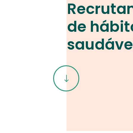
Recruta
de hábit
saudáve
"