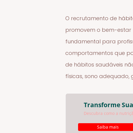
O recrutamento de hábito
promovem o bem-estar fís
fundamental para profiss
comportamentos que pod
de hábitos saudáveis nã
físicas, sono adequado, g
Transforme Sua
Descubra como a nutriçã
Saiba mais