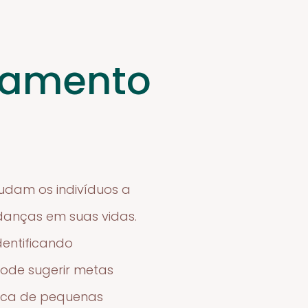
tamento
udam os indivíduos a
anças em suas vidas.
dentificando
pode sugerir metas
ática de pequenas