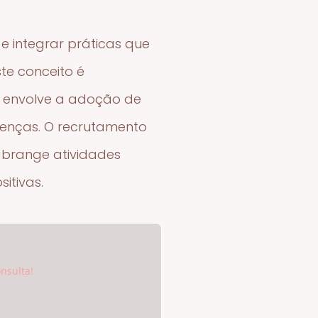
e integrar práticas que
te conceito é
is envolve a adoção de
enças. O recrutamento
abrange atividades
itivas.
nsulta!