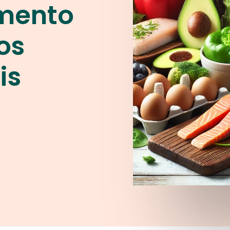
mento
os
is