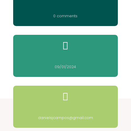
0 comments

09/01/2024

danielsjcampos@gmail.com