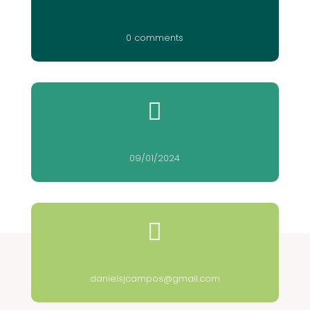
0 comments

09/01/2024

danielsjcampos@gmail.com