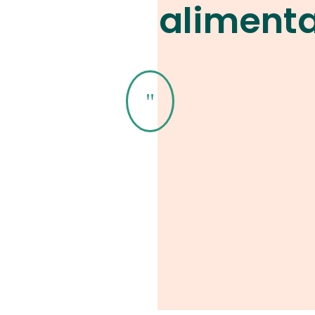
aliment
"