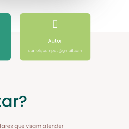

Autor
danielsjcampos@gmail.com
tar?
ntares que visam atender