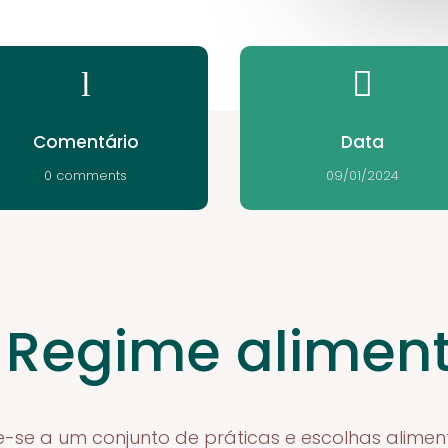
l

Comentário
Data
0 comments
09/01/2024
 Regime alimen
e-se a um conjunto de práticas e escolhas alime