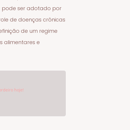
le pode ser adotado por
role de doenças crônicas
efinição de um regime
es alimentares e
ordeiro hoje!