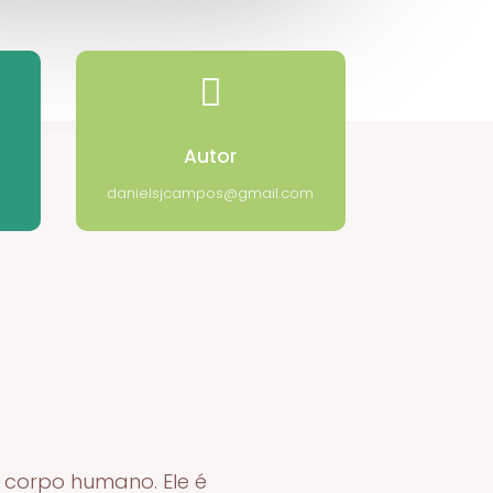

Autor
danielsjcampos@gmail.com
 corpo humano. Ele é