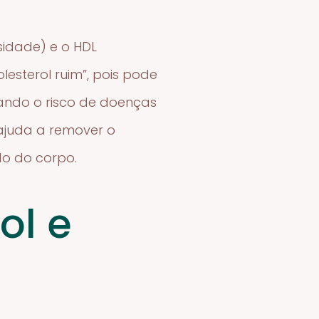
nsidade) e o HDL
esterol ruim”, pois pode
ando o risco de doenças
 ajuda a remover o
do do corpo.
ol e