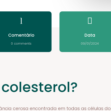
l

Comentário
Data
0 comments
09/01/2024
 colesterol?
tância cerosa encontrada em todas as células do