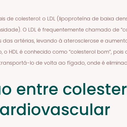
pais de colesterol: o LDL (lipoproteína de baixa de
nsidade). O LDL é frequentemente chamado de “col
 das artérias, levando à aterosclerose e aument
o, o HDL é conhecido como “colesterol bom”, pois
e transportá-lo de volta ao fígado, onde é elimina
o entre colester
ardiovascular