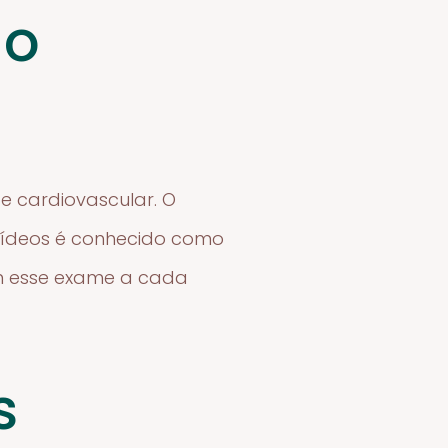
 o
de cardiovascular. O
cerídeos é conhecido como
am esse exame a cada
s