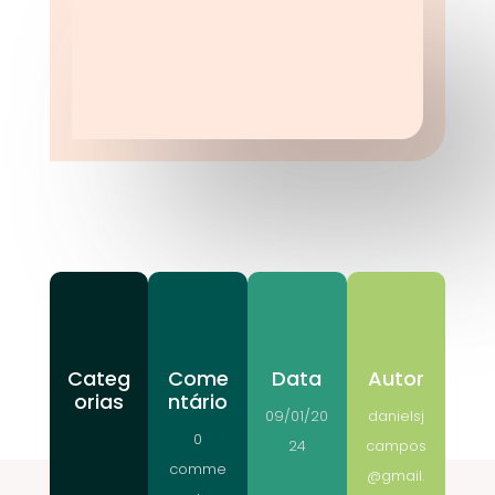
Categ
Come
Data
Autor
orias
ntário
09/01/20
danielsj
0
24
campos
comme
@gmail.