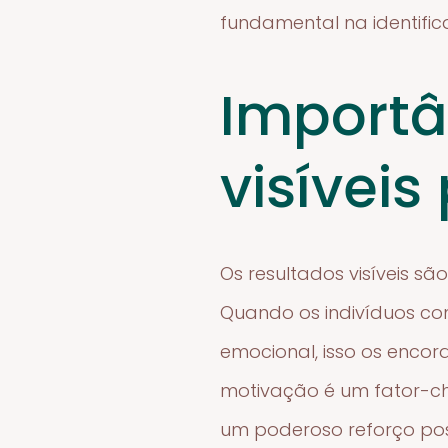
fundamental na identific
Importâ
visívei
Os resultados visíveis s
Quando os indivíduos c
emocional, isso os encor
motivação é um fator-ch
um poderoso reforço posi