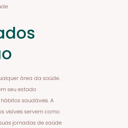
úde.
tados
ão
qualquer área da saúde.
em seu estado
 hábitos saudáveis. A
os visíveis servem como
m suas jornadas de saúde