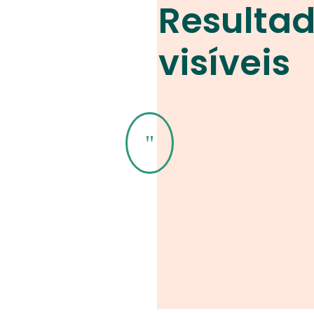
Resulta
visíveis
"