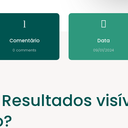
l

Comentário
Data
0 comments
09/01/2024
 Resultados visí
o?