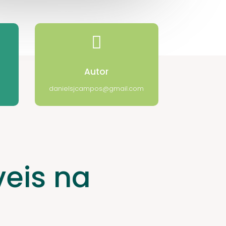

Autor
danielsjcampos@gmail.com
veis na