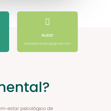

Autor
danielsjcampos@gmail.com
mental?
m-estar psicológico de