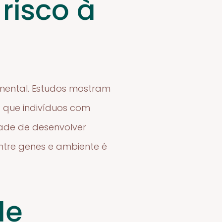
risco à
mental. Estudos mostram
a que indivíduos com
dade de desenvolver
entre genes e ambiente é
de