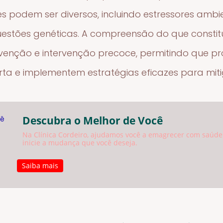
res podem ser diversos, incluindo estressores amb
estões genéticas. A compreensão do que constitu
enção e intervenção precoce, permitindo que pro
erta e implementem estratégias eficazes para mitig
Descubra o Melhor de Você
Na Clínica Cordeiro, ajudamos você a emagrecer com saúde
inicie a mudança que você deseja.
Saiba mais