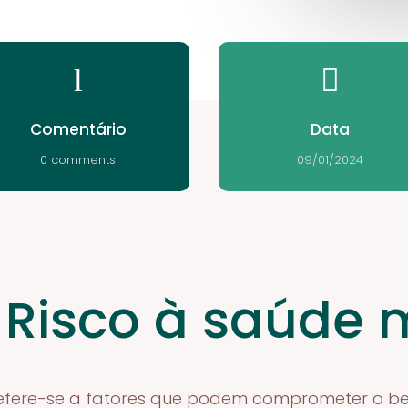
l

Comentário
Data
0 comments
09/01/2024
 Risco à saúde 
refere-se a fatores que podem comprometer o be