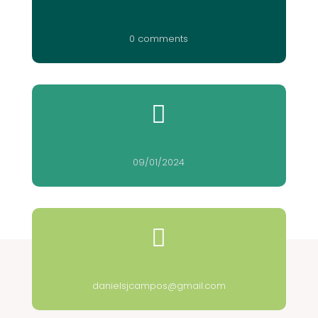
0 comments

09/01/2024

danielsjcampos@gmail.com