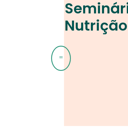
Seminár
Nutrição
"