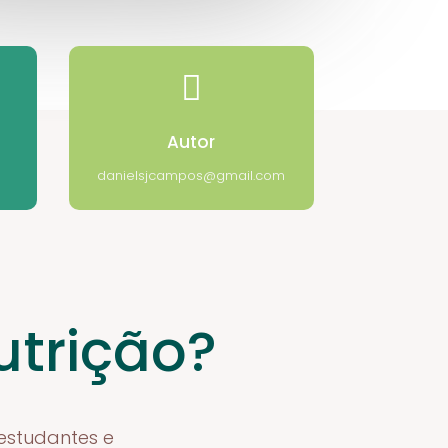

Autor
danielsjcampos@gmail.com
utrição?
 estudantes e