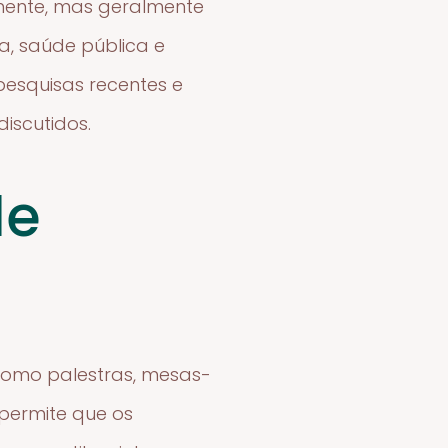
ente, mas geralmente
va, saúde pública e
pesquisas recentes e
iscutidos.
de
 como palestras, mesas-
 permite que os