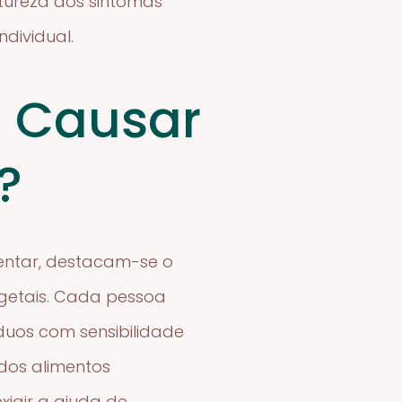
atureza dos sintomas
dividual.
 Causar
?
mentar, destacam-se o
vegetais. Cada pessoa
duos com sensibilidade
 dos alimentos
igir a ajuda de