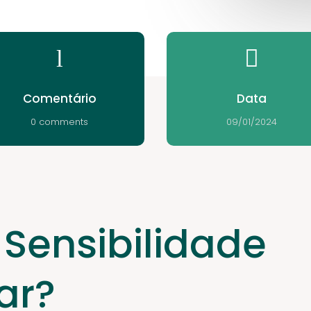
l

Comentário
Data
0 comments
09/01/2024
 Sensibilidade
ar?