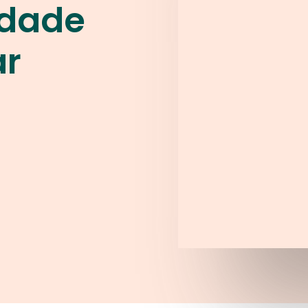
idade
ar