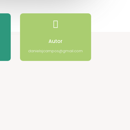

Autor
danielsjcampos@gmail.com