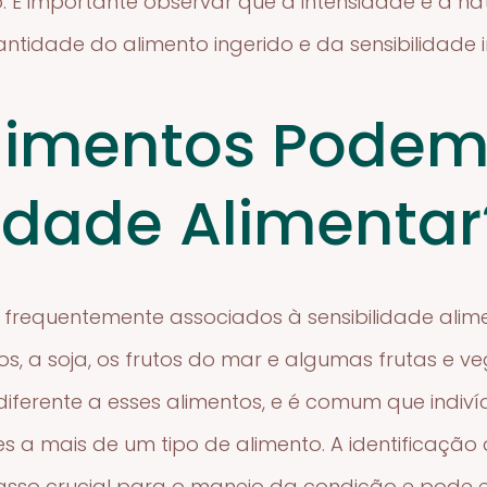
. É importante observar que a intensidade e a n
dade do alimento ingerido e da sensibilidade in
limentos Podem
lidade Alimentar
s frequentemente associados à sensibilidade ali
 ovos, a soja, os frutos do mar e algumas frutas e 
iferente a esses alimentos, e é comum que indiví
 a mais de um tipo de alimento. A identificação
so crucial para o manejo da condição e pode ex