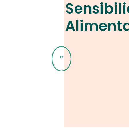
Sensibil
Aliment
"