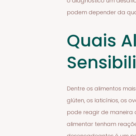
o diagnóstico um desafio
podem depender da quanti
Quais A
Sensibi
Dentre os alimentos mai
glúten, os laticínios, os
pode reagir de maneira d
alimentar tenham reações
desencadeantes é um pas