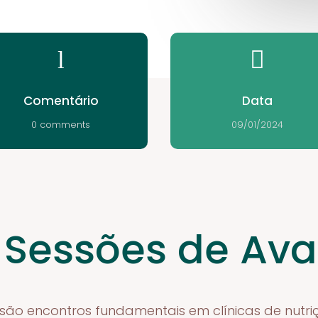
l

Comentário
Data
0 comments
09/01/2024
 Sessões de Ava
são encontros fundamentais em clínicas de nutriç