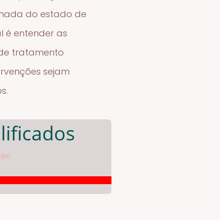
alhada do estado de
l é entender as
 de tratamento
tervenções sejam
s.
lificados
oje!