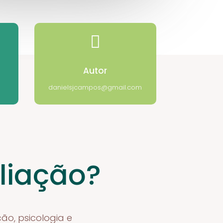

Autor
danielsjcampos@gmail.com
liação?
ão, psicologia e