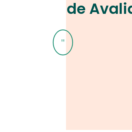
de Aval
"