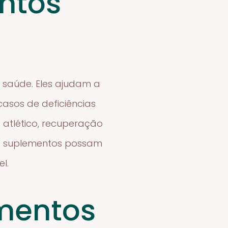
ntos
 saúde. Eles ajudam a
casos de deficiências
 atlético, recuperação
os suplementos possam
l.
mentos