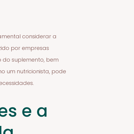
amental considerar a
uzido por empresas
ção do suplemento, bem
 um nutricionista, pode
ecessidades.
es e a
da