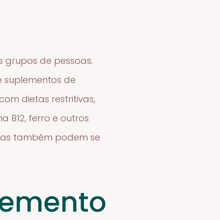
es grupos de pessoas.
de suplementos de
m dietas restritivas,
 B12, ferro e outros
íficas também podem se
lemento