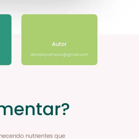
Autor
danielsjcampos@gmail.com
imentar?
necendo nutrientes que