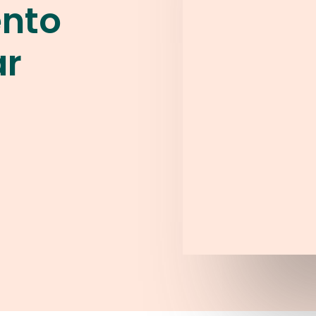
nto
ar