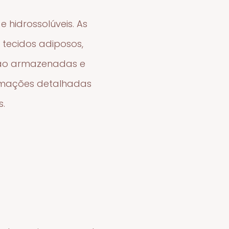
e hidrossolúveis. As
 tecidos adiposos,
 são armazenadas e
ormações detalhadas
s.