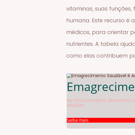
vitaminas, suas funções
humana. Este recurso é a
médicos, para orientar 
nutrientes. A tabela ajud
como elas contribuem pa
Emagrecimen
Na Clínica Cordeiro, oferecemo
soluções.
Saiba mais