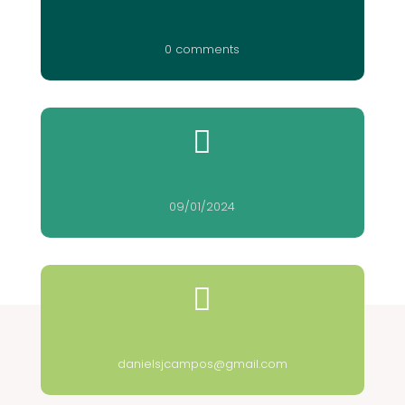
0 comments

09/01/2024

danielsjcampos@gmail.com