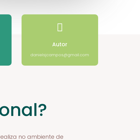

Autor
danielsjcampos@gmail.com
onal?
realiza no ambiente de