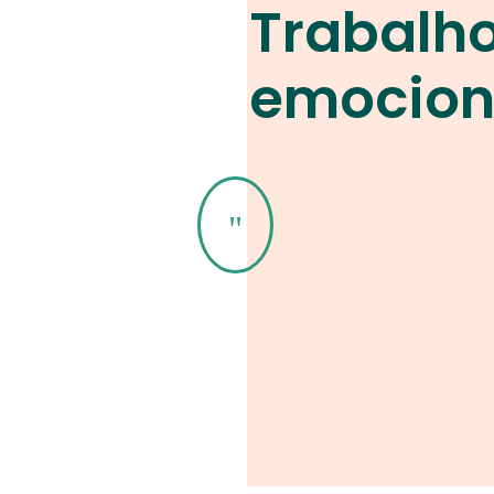
Trabalh
emocion
"