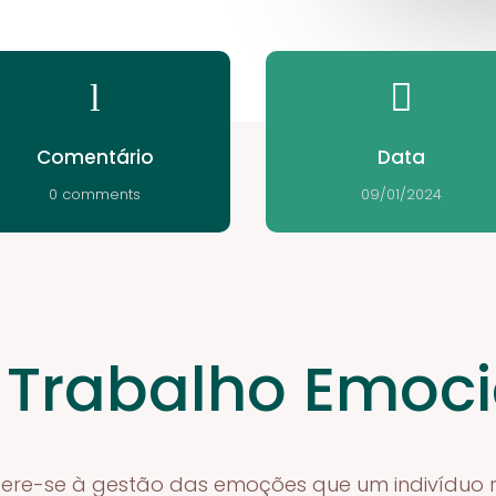
l

Comentário
Data
0 comments
09/01/2024
 Trabalho Emoci
fere-se à gestão das emoções que um indivíduo 