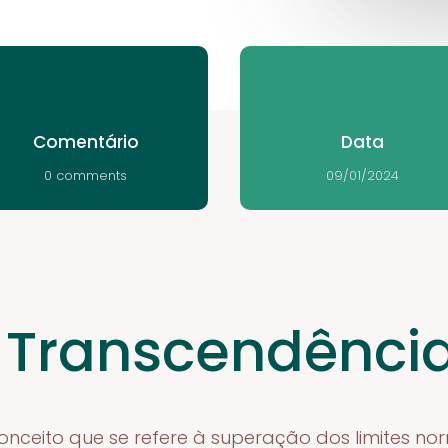
Comentário
Data
0 comments
09/01/2024
 Transcendênci
nceito que se refere à superação dos limites no