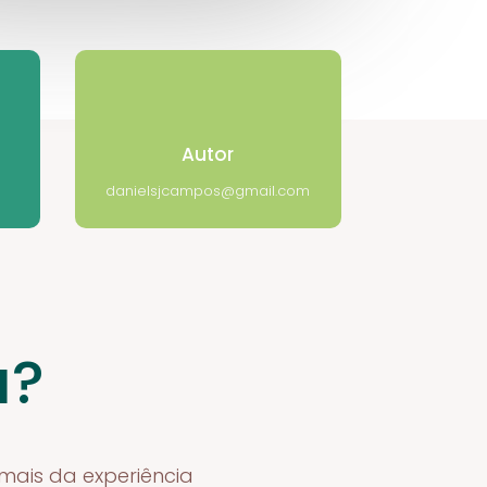
Autor
danielsjcampos@gmail.com
a?
rmais da experiência