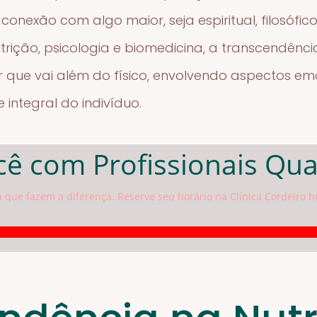
exão com algo maior, seja espiritual, filosófico 
utrição, psicologia e biomedicina, a transcendênc
ue vai além do físico, envolvendo aspectos emoc
integral do indivíduo.
ê com Profissionais Qua
a que fazem a diferença. Reserve seu horário na Clínica Cordeiro h