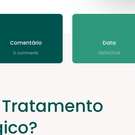
Comentário
Data
0 comments
09/01/2024
 Tratamento
gico?