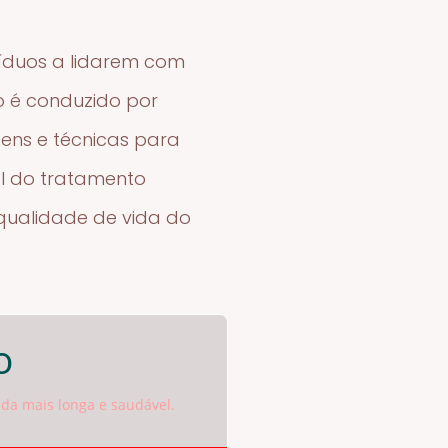
víduos a lidarem com
o é conduzido por
gens e técnicas para
al do tratamento
qualidade de vida do
o
da mais longa e saudável.