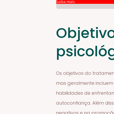
Saiba mais
Objetiv
psicoló
Os objetivos do tratame
mas geralmente incluem 
habilidades de enfrenta
autoconfiança. Além dis
negativos e na promoç