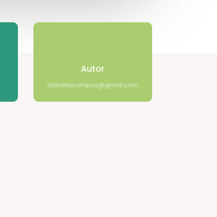
Autor
danielsjcampos@gmail.com