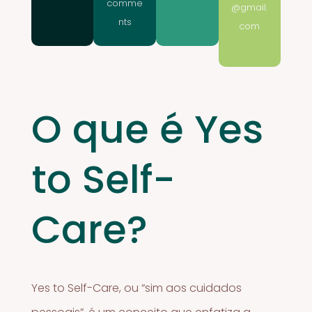
comme
@gmail.
nts
com
O que é Yes
to Self-
Care?
Yes to Self-Care, ou “sim aos cuidados