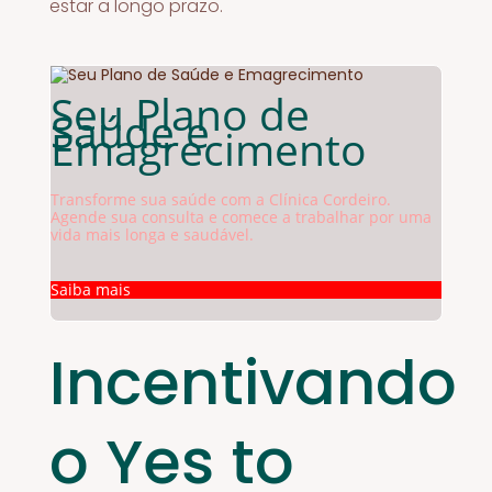
estar a longo prazo.
Seu Plano de
Saúde e
Emagrecimento
Transforme sua saúde com a Clínica Cordeiro.
Agende sua consulta e comece a trabalhar por uma
vida mais longa e saudável.
Saiba mais
Incentivando
o Yes to