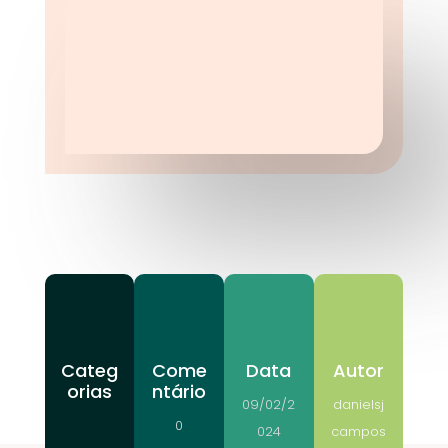
Categ
Come
Data
Autor
orias
ntário
09/02/2
danielsj
0
024
campos