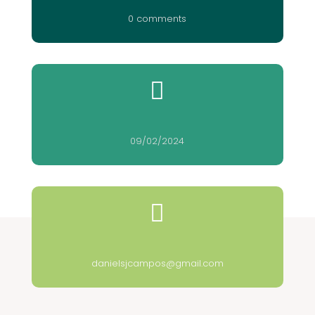
0 comments

09/02/2024

danielsjcampos@gmail.com