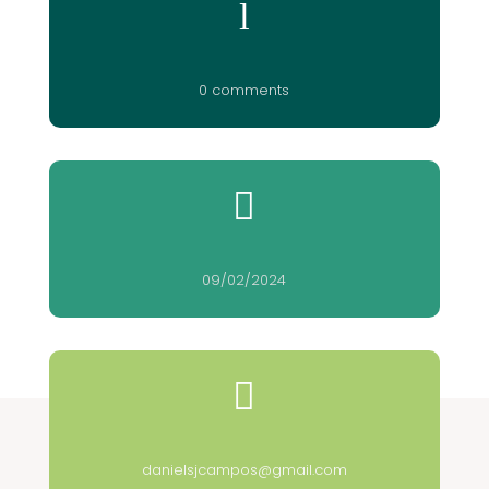
l
0 comments

09/02/2024

danielsjcampos@gmail.com