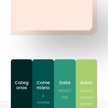
Categ
Come
Data
Autor
orias
ntário
09/02/2
danielsj
0
024
campos
comme
@gmail.