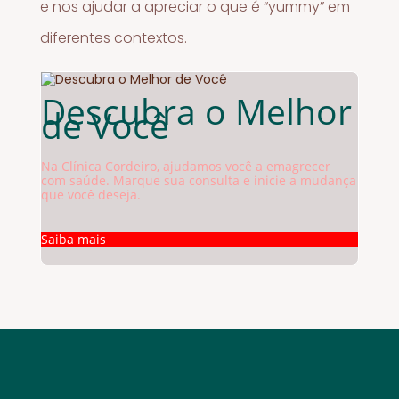
e nos ajudar a apreciar o que é “yummy” em
diferentes contextos.
Descubra o Melhor
de Você
Na Clínica Cordeiro, ajudamos você a emagrecer
com saúde. Marque sua consulta e inicie a mudança
que você deseja.
Saiba mais