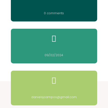
0 comments

09/02/2024

danielsjcampos@gmail.com