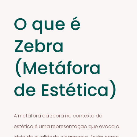
O que é
Zebra
(Metáfora
de Estética)
A metáfora da zebra no contexto da
estética é uma representação que evoca a