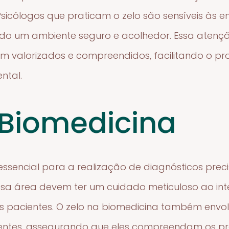
Psicólogos que praticam o zelo são sensíveis às 
ando um ambiente seguro e acolhedor. Essa aten
am valorizados e compreendidos, facilitando o pr
ntal.
 Biomedicina
 essencial para a realização de diagnósticos prec
dessa área devem ter um cuidado meticuloso ao in
s pacientes. O zelo na biomedicina também envo
entes, assegurando que eles compreendam os pr