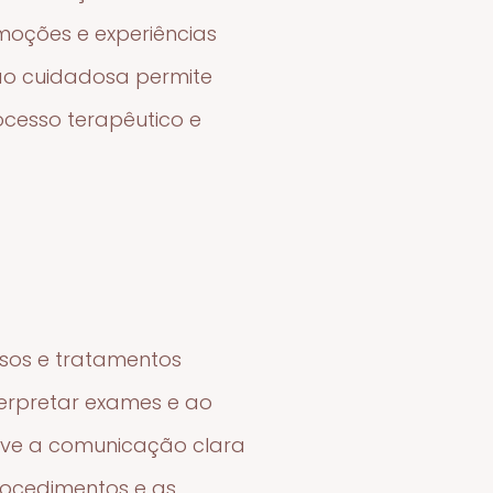
emoções e experiências
ção cuidadosa permite
ocesso terapêutico e
isos e tratamentos
terpretar exames e ao
lve a comunicação clara
ocedimentos e as