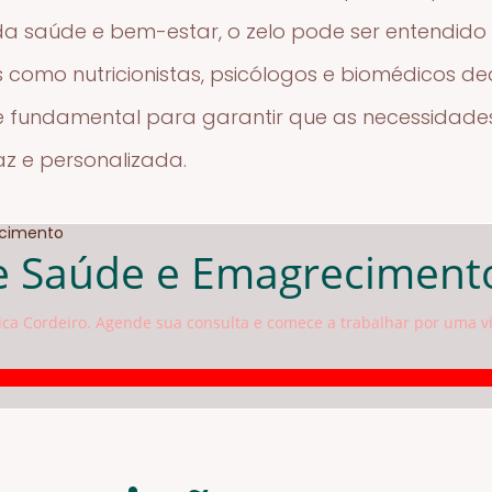
da saúde e bem-estar, o zelo pode ser entendid
is como nutricionistas, psicólogos e biomédicos d
é fundamental para garantir que as necessidades
z e personalizada.
e Saúde e Emagreciment
ca Cordeiro. Agende sua consulta e comece a trabalhar por uma vi