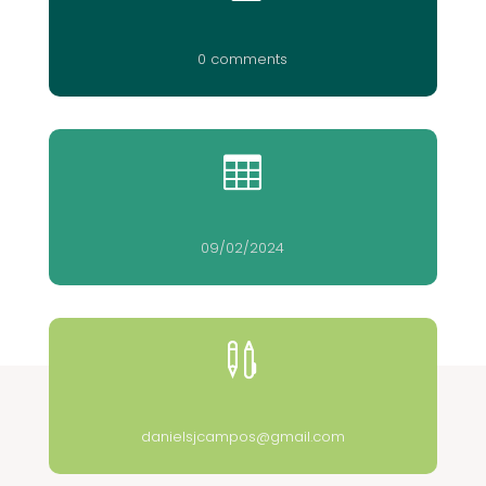
0 comments

09/02/2024

danielsjcampos@gmail.com