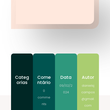
Categ
Come
Data
Autor
orias
ntário
09/02/2
danielsj
0
024
campos
comme
@gmail.
nts
com