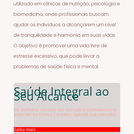
utilizado em clínicas de nutrição, psicologia e
biomedicina, onde profissionais buscam
ajudar os indivíduos a alcançarem um nível
de tranquilidade e harmonia em suas vidas.
O objetivo é promover uma vida livre de
estresse excessivo, que pode levar a
problemas de saúde física e mental.
Saúde Integral ao
Seu Alcance
Os melhores serviços em nutrição e biomedicina te
esperam na Clínica Cordeiro. Agende sua consulta!
Saiba mais