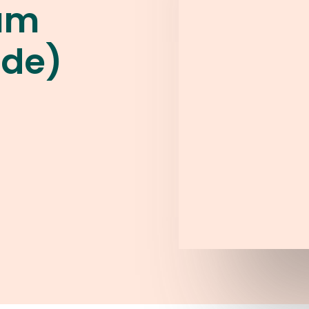
dum
ade)