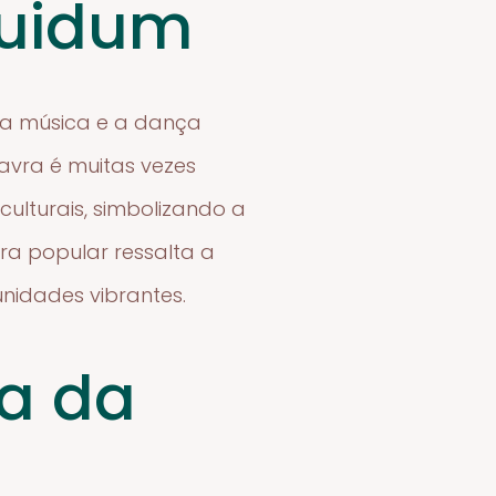
guidum
e a música e a dança
avra é muitas vezes
ulturais, simbolizando a
ra popular ressalta a
nidades vibrantes.
ia da