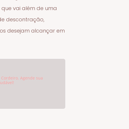
o, que vai além de uma
de descontração,
odos desejam alcançar em
 Cordeiro. Agende sua
udável!