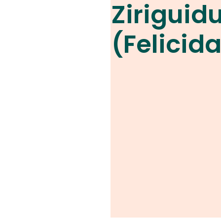
Zirigui
(Felicid