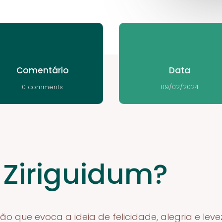
Comentário
Data
0 comments
09/02/2024
 Ziriguidum?
o que evoca a ideia de felicidade, alegria e levez