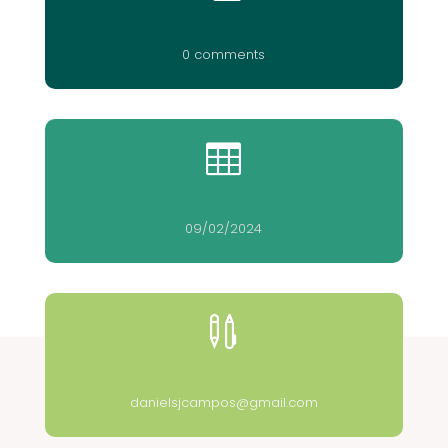
0 comments

09/02/2024

danielsjcampos@gmail.com