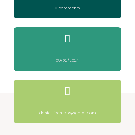
0 comments

09/02/2024

danielsjcampos@gmail.com