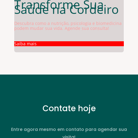
Transforme Sua
Saúde na Cordeiro
Descubra como a nutrição, psicologia e biomedicina
podem mudar sua vida. Agende sua consulta!
Saiba mais
Contate hoje
Entre agora mesmo em contato para agendar sua
visita!