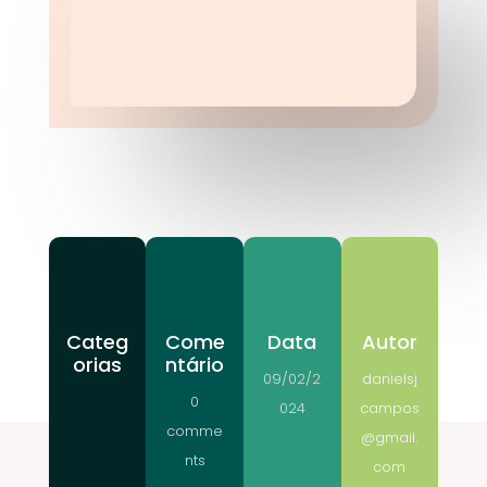
Categ
Come
Data
Autor
orias
ntário
09/02/2
danielsj
0
024
campos
comme
@gmail.
nts
com