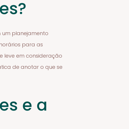
es?
m um planejamento
 horários para as
que leve em consideração
ática de anotar o que se
es e a