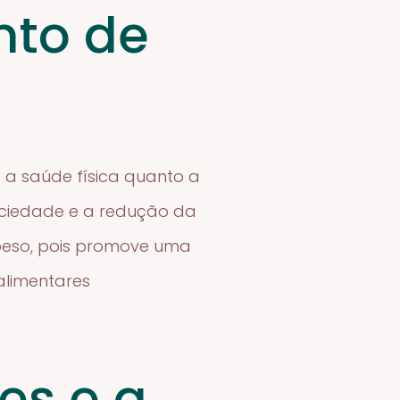
nto de
 a saúde física quanto a
aciedade e a redução da
 peso, pois promove uma
alimentares
es e a