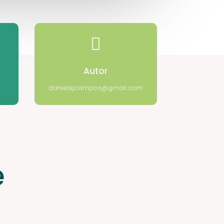

Autor
danielsjcampos@gmail.com
e