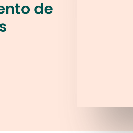
nto de
s