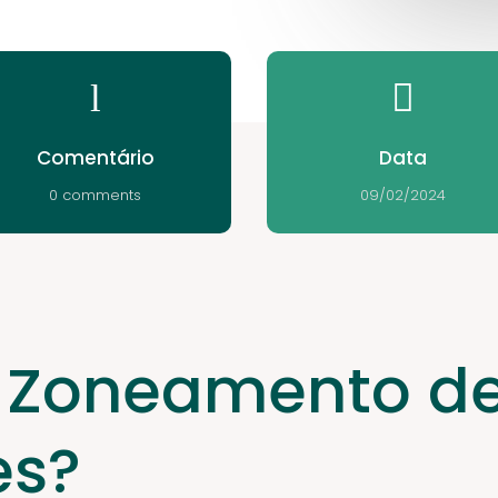
l

Comentário
Data
0 comments
09/02/2024
é Zoneamento d
es?