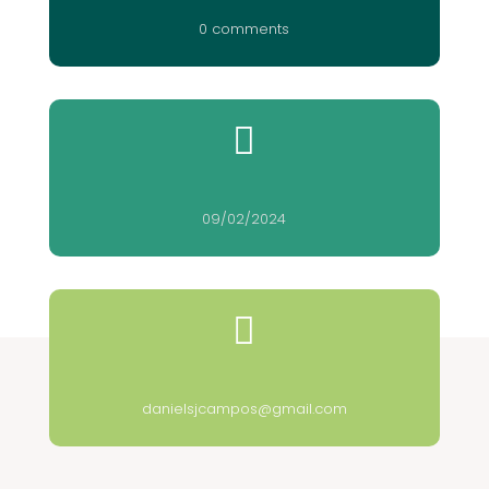
0 comments

09/02/2024

danielsjcampos@gmail.com